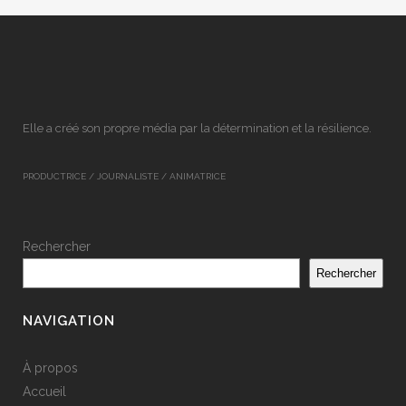
Elle a créé son propre média par la détermination et la résilience.
PRODUCTRICE / JOURNALISTE / ANIMATRICE
Rechercher
Rechercher
NAVIGATION
À propos
Accueil