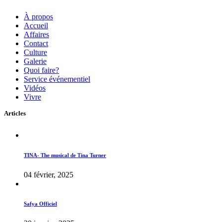
À propos
Accueil
Affaires
Contact
Culture
Galerie
Quoi faire?
Service événementiel
Vidéos
Vivre
Articles
TINA- The musical de Tina Turner
04 février, 2025
Safya Officiel