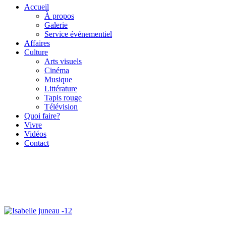
Accueil
À propos
Galerie
Service événementiel
Affaires
Culture
Arts visuels
Cinéma
Musique
Littérature
Tapis rouge
Télévision
Quoi faire?
Vivre
Vidéos
Contact