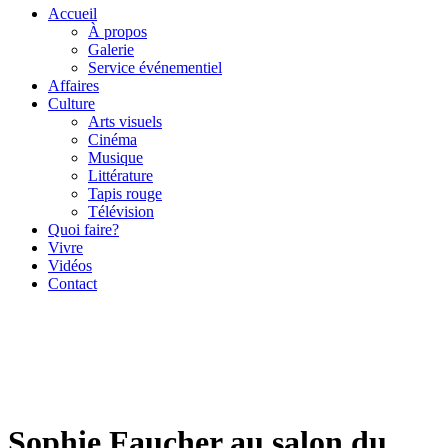
Accueil
À propos
Galerie
Service événementiel
Affaires
Culture
Arts visuels
Cinéma
Musique
Littérature
Tapis rouge
Télévision
Quoi faire?
Vivre
Vidéos
Contact
Sophie Faucher au salon du