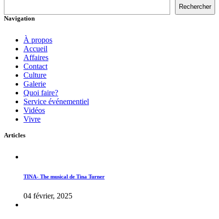
Rechercher
Navigation
À propos
Accueil
Affaires
Contact
Culture
Galerie
Quoi faire?
Service événementiel
Vidéos
Vivre
Articles
TINA- The musical de Tina Turner
04 février, 2025