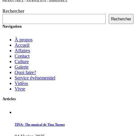
PRODUCTRICE / JOURNALISTE / ANIMATRICE
Rechercher
Rechercher
Navigation
À propos
Accueil
Affaires
Contact
Culture
Galerie
Quoi faire?
Service événementiel
Vidéos
Vivre
Articles
TINA- The musical de Tina Turner