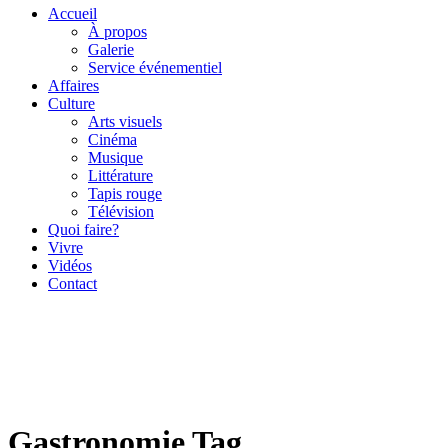
Accueil
À propos
Galerie
Service événementiel
Affaires
Culture
Arts visuels
Cinéma
Musique
Littérature
Tapis rouge
Télévision
Quoi faire?
Vivre
Vidéos
Contact
Gastronomie Tag