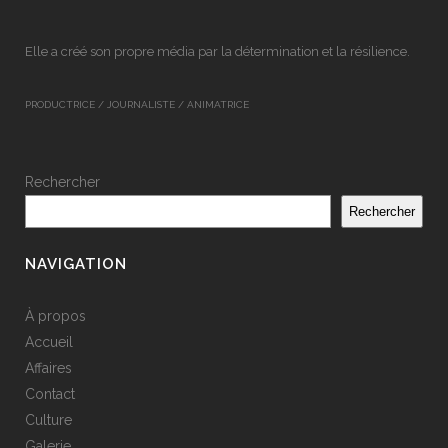
Elle a créé son propre média par la détermination et la résilience.
PRODUCTRICE / JOURNALISTE / ANIMATRICE
Rechercher
Rechercher
NAVIGATION
À propos
Accueil
Affaires
Contact
Culture
Galerie