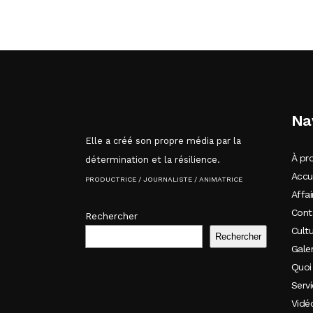
Na
Elle a créé son propre média par la
À pr
détermination et la résilience.
Accu
PRODUCTRICE / JOURNALISTE / ANIMATRICE
Affai
Cont
Rechercher
Cult
Rechercher
Galer
Quoi
Serv
Vidé