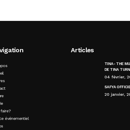
vigation
Articles
TINA- THE M
opos
DE TINA TUR
eil
04 février, 
res
SAFYA OFFICI
act
20 janvier, 
ure
ie
 faire?
ice événementiel
os