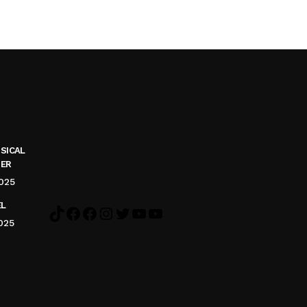
USICAL
NER
2025
EL
2025