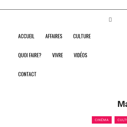
ACCUEIL
AFFAIRES
CULTURE
QUOI FAIRE?
VIVRE
VIDÉOS
CONTACT
Ma
CINÉMA
CULT