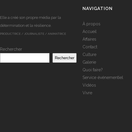
NAVIGATION
Elle a créé son propre média par la
À propos
détermination et la résilience.
Accueil
PRODUCTRICE / JOURNALISTE / ANIMATRICE
Affaires
Contact
Rechercher
Culture
Rechercher
Galerie
Quoi faire?
Service événementiel
Vidéos
Vivre