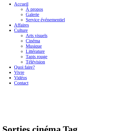
Accueil
À propos
Galerie
Service événementiel
Affaires
Culture
Arts visuels
Cinéma
Musique
Littérature
Tapis rouge
Télévision
Quoi faire?
Vivre
Vidéos
Contact
Sorties cinéma Tag