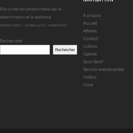
NAVIGATION
Elle a créé son propre média par la
À propos
détermination et la résilience.
Accueil
PRODUCTRICE / JOURNALISTE / ANIMATRICE
Affaires
Contact
Rechercher
Culture
Rechercher
Galerie
Quoi faire?
Service événementiel
Vidéos
Vivre