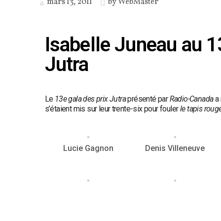
mars 13, 2011
by
WebMaster
Isabelle Juneau au 1
Jutra
Le
13e gala des prix Jutra
présenté par
Radio-Canada
a 
s’étaient mis sur leur trente-six pour fouler
le tapis rouge
Lucie Gagnon
Denis Villeneuve