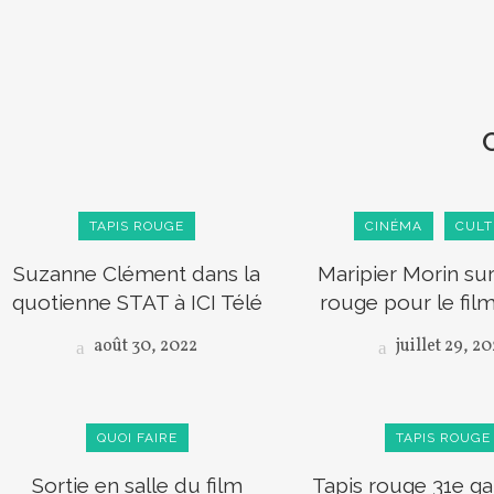
TAPIS ROUGE
CINÉMA
CULT
Suzanne Clément dans la
Maripier Morin sur
quotienne STAT à ICI Télé
rouge pour le film
août 30, 2022
juillet 29, 2
QUOI FAIRE
TAPIS ROUGE
Sortie en salle du film
Tapis rouge 31e gal