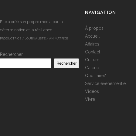
NAVIGATION
Elle a créé son propre média par la
À propos
détermination et la résilience.
Accueil
PRODUCTRICE / JOURNALISTE / ANIMATRICE
Affaires
Contact
Rechercher
Culture
Rechercher
Galerie
Quoi faire?
Service événementiel
Vidéos
Vivre