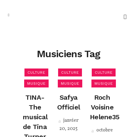
Musiciens Tag
CULTURE
CULTURE
CULTURE
MUSIQUE
MUSIQUE
MUSIQUE
TINA-
Safya
Roch
The
Officiel
Voisine
musical
Helene35
janvier
de Tina
20, 2025
octobre
Turner