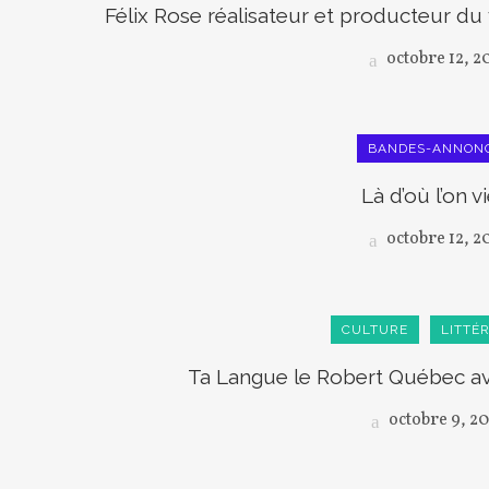
Félix Rose réalisateur et producteur du 
octobre 12, 2
BANDES-ANNON
Là d’où l’on v
octobre 12, 2
CULTURE
LITTÉ
Ta Langue le Robert Québec a
octobre 9, 2