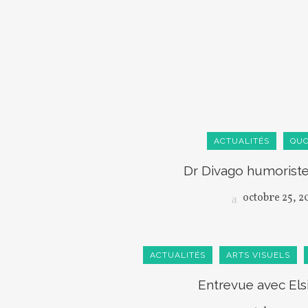
ACTUALITÉS
QUO
Dr Divago humoriste
octobre 25, 2
ACTUALITÉS
ARTS VISUELS
Entrevue avec Els