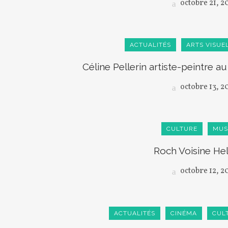
octobre 21, 2
ACTUALITÉS
ARTS VISUE
Céline Pellerin artiste-peintre 
octobre 13, 2
CULTURE
MUS
Roch Voisine He
octobre 12, 2
ACTUALITÉS
CINÉMA
CUL