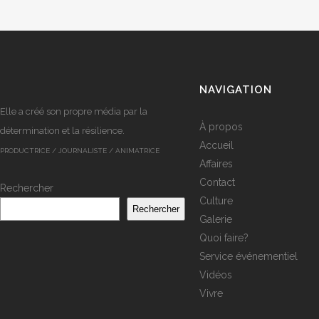
NAVIGATION
Elle a créé son propre média par la
À propos
détermination et la résilience.
Accueil
PRODUCTRICE / JOURNALISTE / ANIMATRICE
Affaires
Contact
Rechercher
Culture
Rechercher
Galerie
Quoi faire?
Service événementiel
Vidéos
Vivre