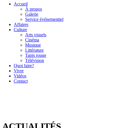
Accueil
À propos
Galerie
Service événementiel
Affaires
Culture
Arts visuels
Cinéma
Musique
Littérature
Tapis rouge
Télévision
Quoi faire?
Vivre
Vidéos
Contact
ACTUALITÉS