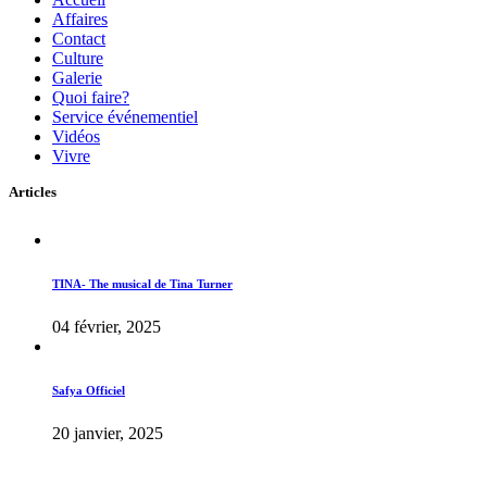
Affaires
Contact
Culture
Galerie
Quoi faire?
Service événementiel
Vidéos
Vivre
Articles
TINA- The musical de Tina Turner
04 février, 2025
Safya Officiel
20 janvier, 2025